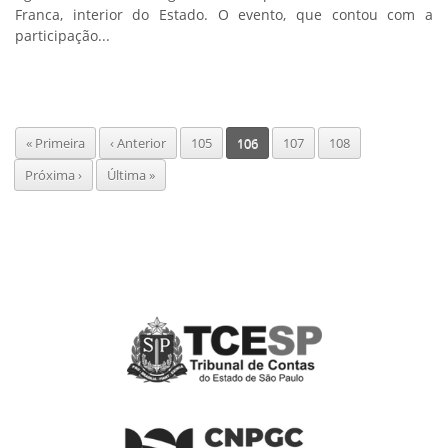
Franca, interior do Estado. O evento, que contou com a
participação...
Paginação
Primeira
« Primeira
Página
‹ Anterior
Page
105
Página
106
Page
107
Page
108
página
anterior
atual
Próxima
Próxima ›
Última
Última »
página
página